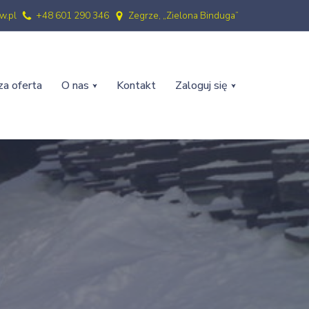
w.pl
+48 601 290 346
Zegrze, „Zielona Binduga”
a oferta
O nas
Kontakt
Zaloguj się