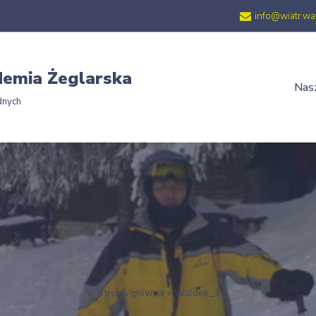
info@wiatr.wa
emia Żeglarska
Nasz
dnych
Strona główna
»
Waldek_3