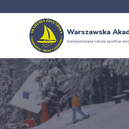
Przejdź
do
Warszawska Akad
treści
licencjonowana szkoła sportów wo