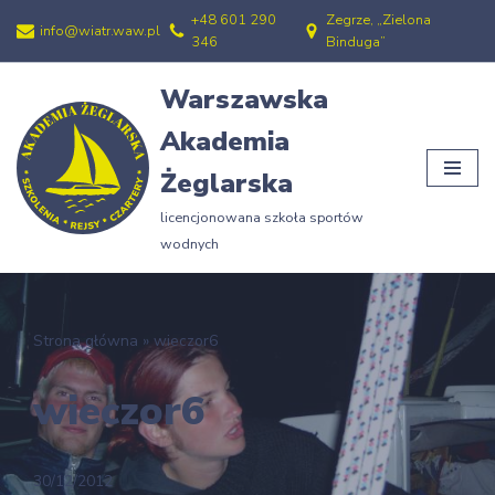
+48 601 290
Zegrze, „Zielona
info@wiatr.waw.pl
346
Binduga”
Przejdź
do
Warszawska
treści
Akademia
Żeglarska
licencjonowana szkoła sportów
wodnych
Strona główna
»
wieczor6
wieczor6
30/12/2012