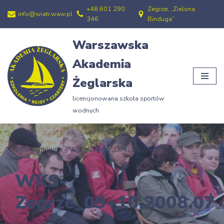
+48 601 290
Zegrze, „Zielona
info@wiatr.waw.pl
346
Binduga”
Przejdź
do
Warszawska
treści
Akademia
Żeglarska
licencjonowana szkoła sportów
wodnych
Strona główna
»
WKS-Zegrze_09+10.2008.07
WKS-
Zegrze_09+10.2008.07