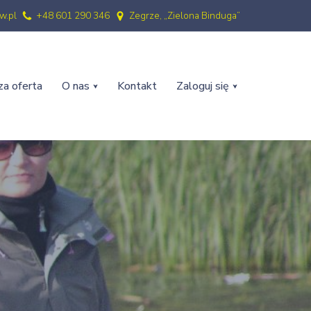
w.pl
+48 601 290 346
Zegrze, „Zielona Binduga”
a oferta
O nas
Kontakt
Zaloguj się