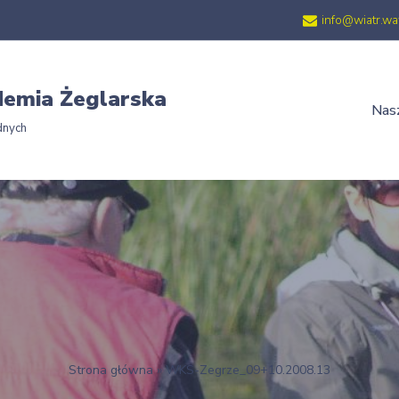
info@wiatr.wa
emia Żeglarska
Nasz
dnych
Strona główna
»
WKS-Zegrze_09+10.2008.13