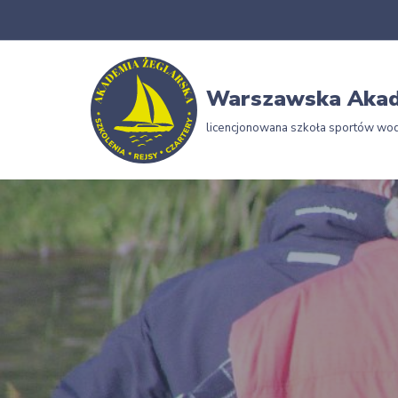
Przejdź
do
Warszawska Akad
treści
licencjonowana szkoła sportów wo