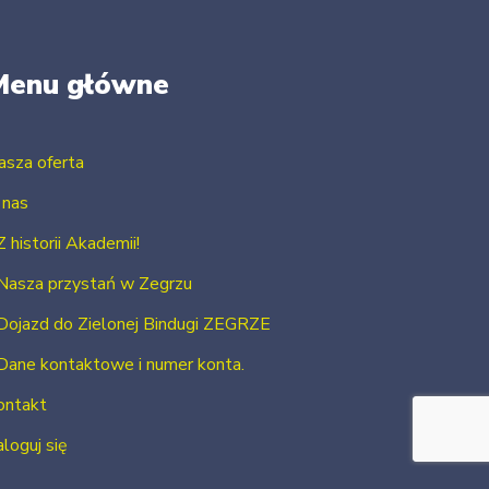
Menu główne
asza oferta
 nas
Z historii Akademii!
Nasza przystań w Zegrzu
Dojazd do Zielonej Bindugi ZEGRZE
Dane kontaktowe i numer konta.
ontakt
loguj się
Zarejestruj się