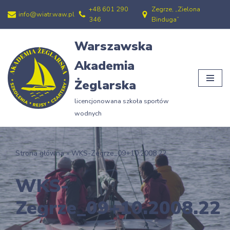
+48 601 290
Zegrze, „Zielona
info@wiatr.waw.pl
346
Binduga”
Przejdź
do
Warszawska
treści
Akademia
Żeglarska
licencjonowana szkoła sportów
wodnych
Strona główna
»
WKS-Zegrze_09+10.2008.22
WKS-
Zegrze_09+10.2008.22