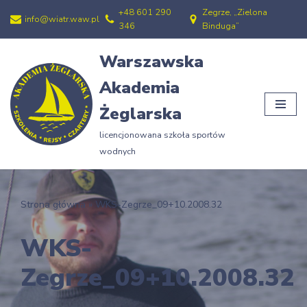
+48 601 290
Zegrze, „Zielona
info@wiatr.waw.pl
346
Binduga”
Przejdź
do
Warszawska
treści
Akademia
Żeglarska
licencjonowana szkoła sportów
wodnych
Strona główna
»
WKS-Zegrze_09+10.2008.32
WKS-
Zegrze_09+10.2008.32