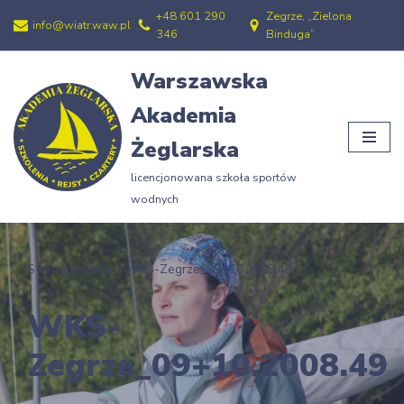
+48 601 290
Zegrze, „Zielona
info@wiatr.waw.pl
346
Binduga”
Przejdź
do
Warszawska
treści
Akademia
Żeglarska
licencjonowana szkoła sportów
wodnych
Strona główna
»
WKS-Zegrze_09+10.2008.49
WKS-
Zegrze_09+10.2008.49