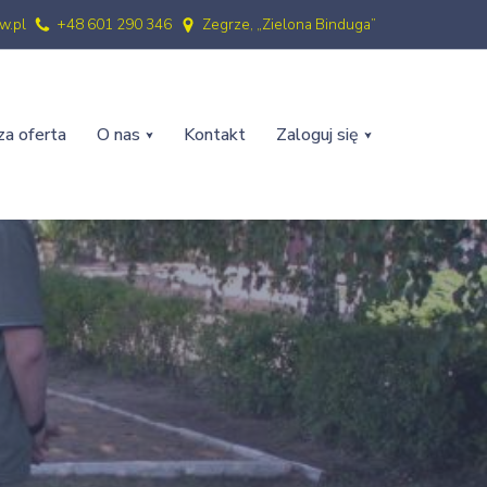
w.pl
+48 601 290 346
Zegrze, „Zielona Binduga”
a oferta
O nas
Kontakt
Zaloguj się