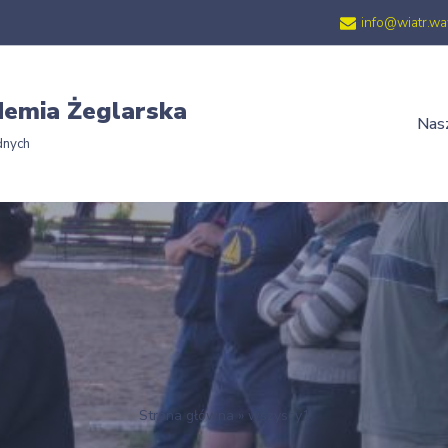
info@wiatr.wa
emia Żeglarska
Nasz
dnych
Strona główna
»
wszyscy1