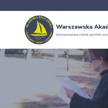
Przejdź
do
Warszawska Akad
treści
licencjonowana szkoła sportów wo