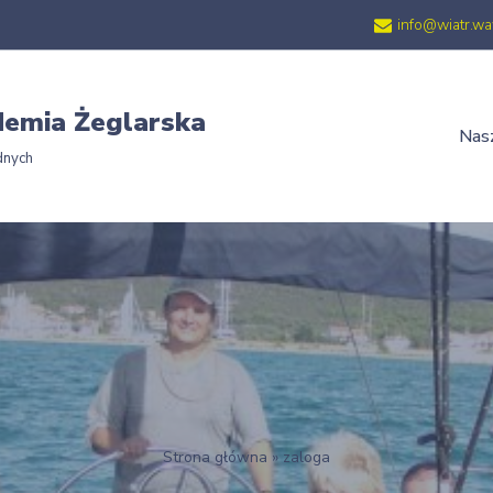
info@wiatr.wa
emia Żeglarska
Nasz
dnych
Strona główna
»
zaloga