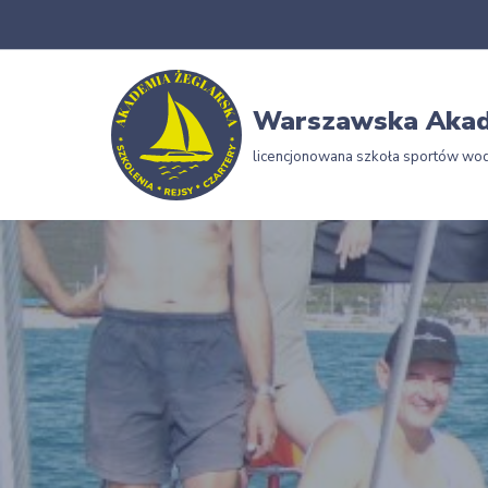
Przejdź
do
Warszawska Akad
treści
licencjonowana szkoła sportów wo