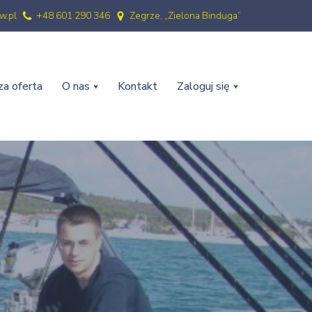
w.pl
+48 601 290 346
Zegrze, „Zielona Binduga”
a oferta
O nas
Kontakt
Zaloguj się