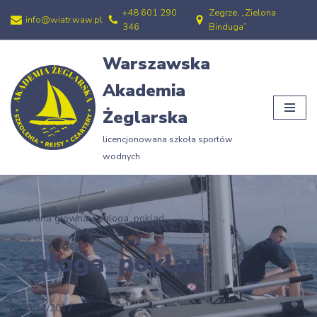
+48 601 290
Zegrze, „Zielona
info@wiatr.waw.pl
346
Binduga”
Przejdź
do
Warszawska
treści
Akademia
Żeglarska
licencjonowana szkoła sportów
wodnych
Strona główna
»
zaloga_poklad
zaloga_poklad
29/12/2012