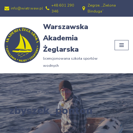
+48 601 290
Zegrze, „Zielona
info@wiatr.waw.pl
346
Binduga”
Przejdź
do
Warszawska
treści
Akademia
Żeglarska
licencjonowana szkoła sportów
wodnych
Strona główna
»
zbyszek_ponton
zbyszek_ponton
29/12/2012