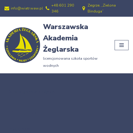
+48 601 290
Zegrze, „Zielona
info@wiatr.waw.pl
346
Binduga”
Przejdź
do
Warszawska
treści
Akademia
Żeglarska
licencjonowana szkoła sportów
wodnych
Strona główna
»
Zdjecie1
Zdjecie1
25/01/2009