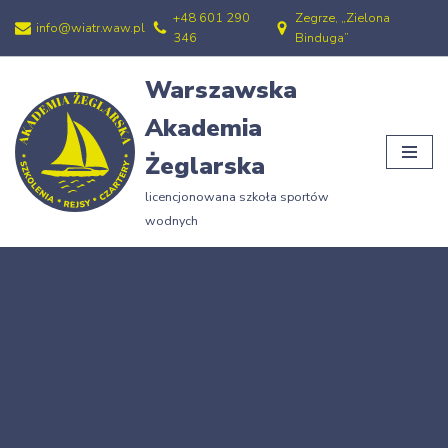
+48 601 290
Zegrze, „Zielona
info@wiatr.waw.pl
346
Binduga”
Przejdź
do
Warszawska
treści
Akademia
Żeglarska
licencjonowana szkoła sportów
wodnych
Strona główna
»
Zdjecie18
Zdjecie18
25/01/2009