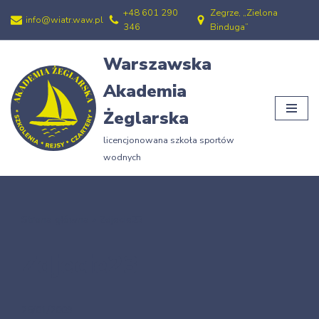
+48 601 290
Zegrze, „Zielona
info@wiatr.waw.pl
346
Binduga”
Przejdź
do
Warszawska
treści
Akademia
Żeglarska
licencjonowana szkoła sportów
wodnych
Strona główna
»
Zdjecie23
Zdjecie23
25/01/2009