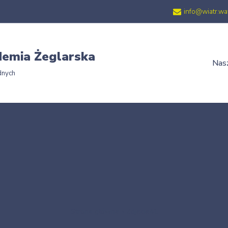
info@wiatr.wa
emia Żeglarska
Nasz
dnych
Strona główna
»
Zdjecie41