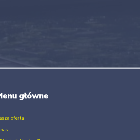
Menu główne
asza oferta
 nas