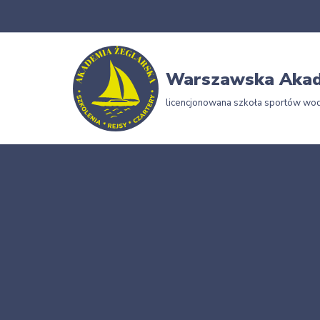
Przejdź
do
Warszawska Akad
treści
licencjonowana szkoła sportów wo