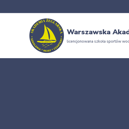
Przejdź
do
Warszawska Akad
treści
licencjonowana szkoła sportów wo