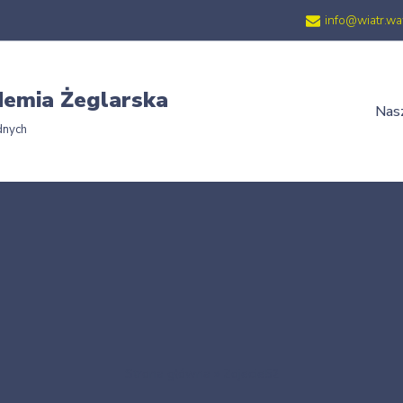
info@wiatr.wa
emia Żeglarska
Nasz
dnych
Strona główna
»
Zdjecie52