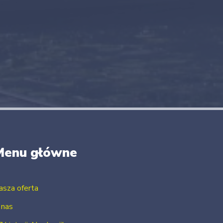
Menu główne
asza oferta
 nas