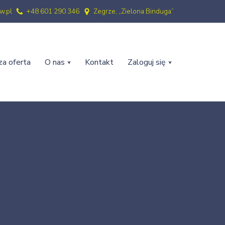
w.pl
+48 601 290 346
Zegrze, „Zielona Binduga”
a oferta
O nas
Kontakt
Zaloguj się