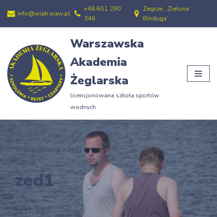
+48 601 290
Zegrze, „Zielona
info@wiatr.waw.pl
346
Binduga”
Przejdź
do
Warszawska
treści
Akademia
Żeglarska
licencjonowana szkoła sportów
wodnych
Strona główna
»
zed1
zed1
31/12/2012