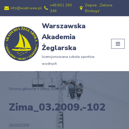
+48 601 290
Zegrze, „Zielona
info@wiatr.waw.pl
346
Binduga”
Przejdź
do
Warszawska
treści
Akademia
Żeglarska
licencjonowana szkoła sportów
wodnych
Strona główna
»
Zima_03.2009.-102
Zima_03.2009.-102
26/03/2009