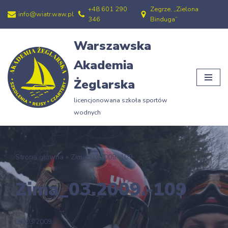
+48 601 290
Zegrze, „Zielona
info@wiatr.waw.pl
346
Binduga”
Przejdź
do
Warszawska
treści
Akademia
Żeglarska
licencjonowana szkoła sportów
wodnych
Strona główna
»
Zima_03.2009.-109
Zima_03.2009.-109
26/03/2009