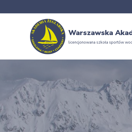
Przejdź
do
Warszawska Akad
treści
licencjonowana szkoła sportów wo