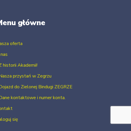
Menu główne
asza oferta
 nas
Z historii Akademii!
Nasza przystań w Zegrzu
Dojazd do Zielonej Bindugi ZEGRZE
Dane kontaktowe i numer konta.
ontakt
loguj się
Zarejestruj się