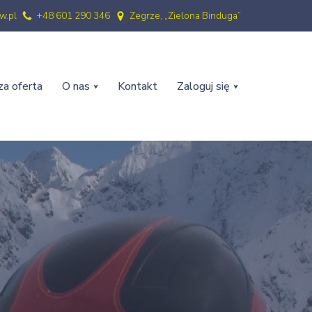
w.pl
+48 601 290 346
Zegrze, „Zielona Binduga”
a oferta
O nas
Kontakt
Zaloguj się