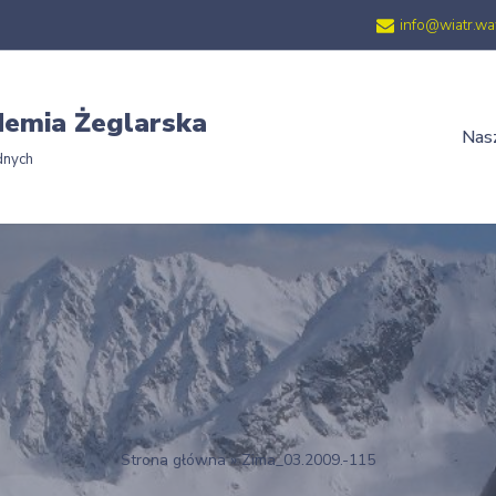
info@wiatr.wa
emia Żeglarska
Nasz
dnych
Strona główna
»
Zima_03.2009.-115