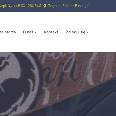
w.pl
+48 601 290 346
Zegrze, „Zielona Binduga”
a oferta
O nas
Kontakt
Zaloguj się