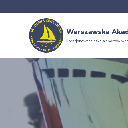
Przejdź
do
Warszawska Akad
treści
licencjonowana szkoła sportów wo