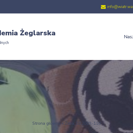
info@wiatr.wa
emia Żeglarska
Nasz
dnych
Strona główna
»
Zima_03.2009.-118