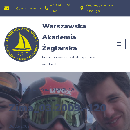
+48 601 290
Zegrze, „Zielona
info@wiatr.waw.pl
346
Binduga”
Przejdź
do
Warszawska
treści
Akademia
Żeglarska
licencjonowana szkoła sportów
wodnych
Strona główna
»
Zima_03.2009.-120
Zima_03.2009.-120
26/03/2009