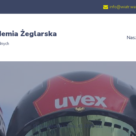
info@wiatr.wa
emia Żeglarska
Nasz
dnych
Strona główna
»
Zima_03.2009.-121