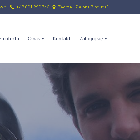
w.pl
+48 601 290 346
Zegrze, „Zielona Binduga”
a oferta
O nas
Kontakt
Zaloguj się