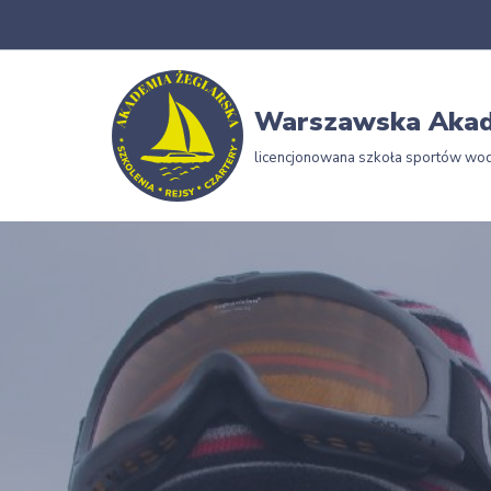
Przejdź
do
Warszawska Akad
treści
licencjonowana szkoła sportów wo