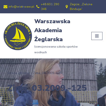
+48 601 290
Zegrze, „Zielona
info@wiatr.waw.pl
346
Binduga”
Przejdź
do
Warszawska
treści
Akademia
Żeglarska
licencjonowana szkoła sportów
wodnych
Strona główna
»
Zima_03.2009.-125
Zima_03.2009.-125
26/03/2009