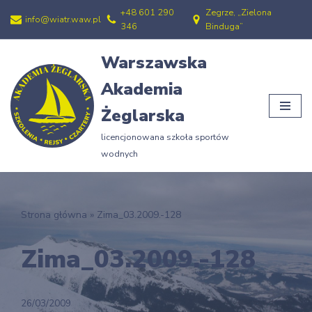
+48 601 290
Zegrze, „Zielona
info@wiatr.waw.pl
346
Binduga”
Przejdź
do
Warszawska
treści
Akademia
Żeglarska
licencjonowana szkoła sportów
wodnych
Strona główna
»
Zima_03.2009.-128
Zima_03.2009.-128
26/03/2009