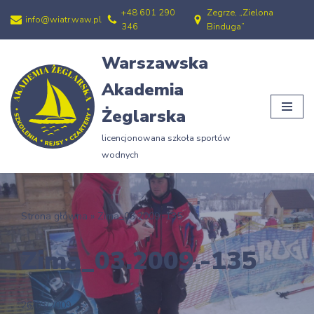
+48 601 290
Zegrze, „Zielona
info@wiatr.waw.pl
346
Binduga”
Przejdź
do
Warszawska
treści
Akademia
Żeglarska
licencjonowana szkoła sportów
wodnych
Strona główna
»
Zima_03.2009.-135
Zima_03.2009.-135
26/03/2009