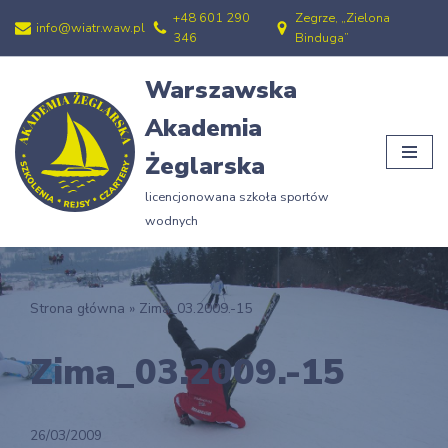
+48 601 290
Zegrze, „Zielona
info@wiatr.waw.pl
346
Binduga”
Przejdź
do
Warszawska
treści
Akademia
Żeglarska
licencjonowana szkoła sportów
wodnych
Strona główna
»
Zima_03.2009.-15
Zima_03.2009.-15
26/03/2009