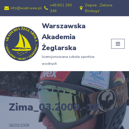
+48 601 290
Zegrze, „Zielona
info@wiatr.waw.pl
346
Binduga”
Przejdź
do
Warszawska
treści
Akademia
Żeglarska
licencjonowana szkoła sportów
wodnych
Strona główna
»
Zima_03.2009.-18
Zima_03.2009.-18
26/03/2009