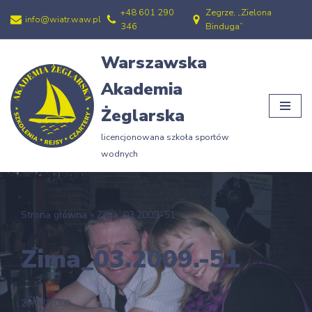
+48 601 290
Zegrze, „Zielona
info@wiatr.waw.pl
346
Binduga”
Przejdź
do
Warszawska
treści
Akademia
Żeglarska
licencjonowana szkoła sportów
wodnych
Strona główna
»
Zima_03.2009.-51
Zima_03.2009.-51
26/03/2009