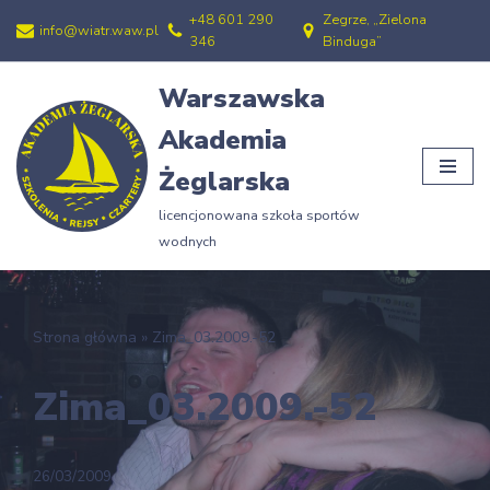
+48 601 290
Zegrze, „Zielona
info@wiatr.waw.pl
346
Binduga”
Przejdź
do
Warszawska
treści
Akademia
Żeglarska
licencjonowana szkoła sportów
wodnych
Strona główna
»
Zima_03.2009.-52
Zima_03.2009.-52
26/03/2009