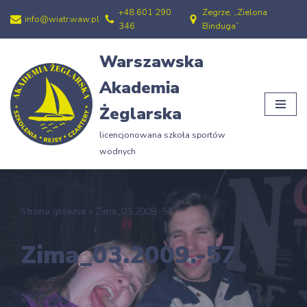
+48 601 290
Zegrze, „Zielona
info@wiatr.waw.pl
346
Binduga”
Przejdź
do
Warszawska
treści
Akademia
Żeglarska
licencjonowana szkoła sportów
wodnych
Strona główna
»
Zima_03.2009.-57
Zima_03.2009.-57
26/03/2009