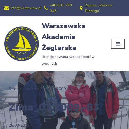
+48 601 290
Zegrze, „Zielona
info@wiatr.waw.pl
346
Binduga”
Przejdź
do
Warszawska
treści
Akademia
Żeglarska
licencjonowana szkoła sportów
wodnych
Strona główna
»
Zima_03.2009.-83
Zima_03.2009.-83
26/03/2009