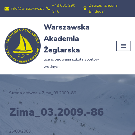
+48 601 290
Zegrze, „Zielona
info@wiatr.waw.pl
346
Binduga”
Przejdź
do
Warszawska
treści
Akademia
Żeglarska
licencjonowana szkoła sportów
wodnych
Strona główna
»
Zima_03.2009.-86
Zima_03.2009.-86
26/03/2009