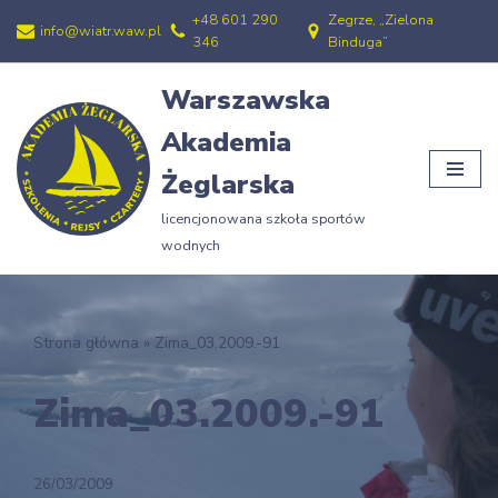
+48 601 290
Zegrze, „Zielona
info@wiatr.waw.pl
346
Binduga”
Przejdź
do
Warszawska
treści
Akademia
Żeglarska
licencjonowana szkoła sportów
wodnych
Strona główna
»
Zima_03.2009.-91
Zima_03.2009.-91
26/03/2009