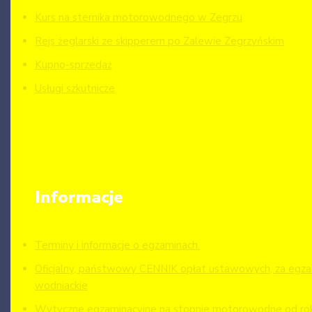
Kurs na sternika motorowodnego w Zegrzu
Rejs żeglarski ze skipperem po Zalewie Zegrzyńskim
Kupno-sprzedaż
Usługi szkutnicze
Informacje
Terminy i informacje o egzaminach.
Oficjalny, państwowy CENNIK opłat ustawowych, za egzam
wodniackie
Wytyczne egzaminacyjne na stopnie motorowodne od ro