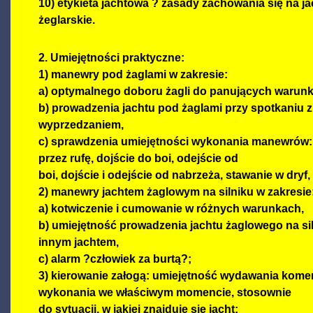
10) etykieta jachtowa ? zasady zachowania się na ja
żeglarskie.
2. Umiejętności praktyczne:
1) manewry pod żaglami w zakresie:
a) optymalnego doboru żagli do panujących warun
b) prowadzenia jachtu pod żaglami przy spotkaniu z
wyprzedzaniem,
c) sprawdzenia umiejętności wykonania manewrów: z
przez rufę, dojście do boi, odejście od
boi, dojście i odejście od nabrzeża, stawanie w dryf
2) manewry jachtem żaglowym na silniku w zakresie
a) kotwiczenie i cumowanie w różnych warunkach,
b) umiejętność prowadzenia jachtu żaglowego na sil
innym jachtem,
c) alarm ?człowiek za burtą?;
3) kierowanie załogą: umiejętność wydawania kome
wykonania we właściwym momencie, stosownie
do sytuacji, w jakiej znajduje się jacht;