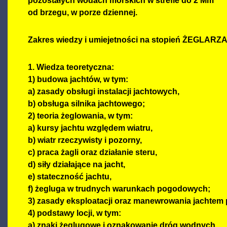
pozostałych wodach morskich w strefie do 2 Mm
od brzegu, w porze dziennej.
Zakres wiedzy i umiejetności na stopień ŻEGLA
1. Wiedza teoretyczna:
1) budowa jachtów, w tym:
a) zasady obsługi instalacji jachtowych,
b) obsługa silnika jachtowego;
2) teoria żeglowania, w tym:
a) kursy jachtu względem wiatru,
b) wiatr rzeczywisty i pozorny,
c) praca żagli oraz działanie steru,
d) siły działające na jacht,
e) stateczność jachtu,
f) żegluga w trudnych warunkach pogodowych;
3) zasady eksploatacji oraz manewrowania jachtem p
4) podstawy locji, w tym:
a) znaki żeglugowe i oznakowanie dróg wodnych,