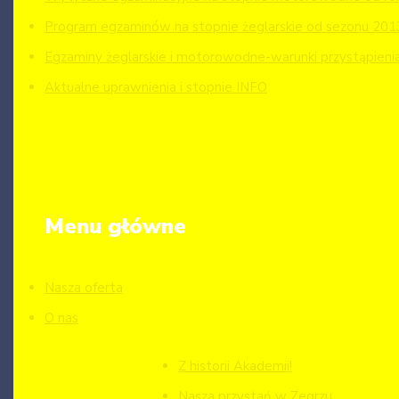
Program egzaminów na stopnie żeglarskie od sezonu 201
Egzaminy żeglarskie i motorowodne-warunki przystąpieni
Aktualne uprawnienia i stopnie INFO
Menu główne
Nasza oferta
O nas
Z historii Akademii!
Nasza przystań w Zegrzu