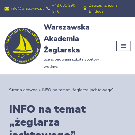
+48 601 290
Zegrze, „Zielona
info@wiatr.waw.pl
346
Binduga”
Przejdź
do
Warszawska
treści
Akademia
Żeglarska
licencjonowana szkoła sportów
wodnych
Strona główna
»
INFO na temat „żeglarza jachtowego”.
INFO na temat
„żeglarza