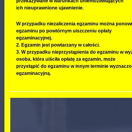
przekazywane w warunkach uniemożliwiających
ich nieuprawnione ujawnienie.
W przypadku niezaliczenia egzaminu można ponown
egzaminu po powtórnym uiszczeniu opłaty
egzaminacyjnej.
2. Egzamin jest powtarzany w całości.
3. W przypadku nieprzystąpienia do egzaminu w w
osoba, która uiściła opłatę za egzamin, może
przystąpić do egzaminu w innym terminie wyznacz
egzaminacyjną.