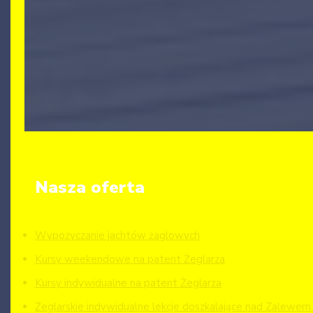
Nasza oferta
Wypożyczanie jachtów żaglowych
Kursy weekendowe na patent Żeglarza
Kursy indywidualne na patent Żeglarza
Żeglarskie indywidualne lekcje doszkalające nad Zalewe