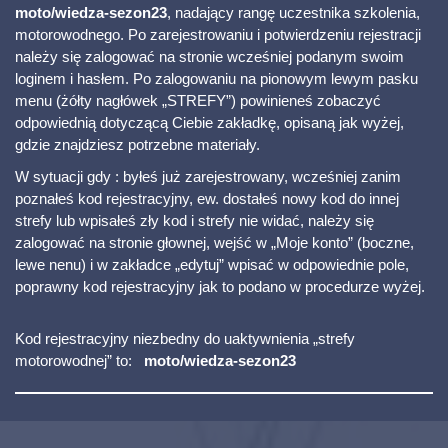
moto/wiedza-sezon23
, nadający rangę uczestnika szkolenia,
motorowodnego. Po zarejestrowaniu i potwierdzeniu rejestracji
należy się zalogować na stronie wcześniej podanym swoim
loginem i hasłem. Po zalogowaniu na pionowym lewym pasku
menu (żółty nagłówek „STREFY”) powinieneś zobaczyć
odpowiednią dotyczącą Ciebie zakładkę, opisaną jak wyżej,
gdzie znajdziesz potrzebne materiały.
W sytuacji gdy : byłeś już zarejestrowany, wcześniej zanim
poznałeś kod rejestracyjny, ew. dostałeś nowy kod do innej
strefy lub wpisałeś zły kod i strefy nie widać, należy się
zalogować na stronie głownej, wejść w „Moje konto” (boczne,
lewe nenu) i w zakładce „edytuj” wpisać w odpowiednie pole,
poprawny kod rejestracyjny jak to podano w procedurze wyżej.
Kod rejestracyjny niezbedny do uaktywnienia „strefy
motorowodnej” to:
moto/wiedza-sezon23