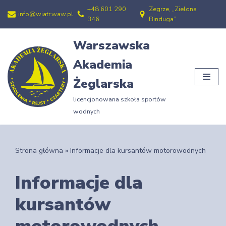
+48 601 290
Zegrze, „Zielona
info@wiatr.waw.pl
346
Binduga”
Przejdź
do
Warszawska
treści
Akademia
Żeglarska
licencjonowana szkoła sportów
wodnych
Strona główna
»
Informacje dla kursantów motorowodnych
Informacje dla
kursantów