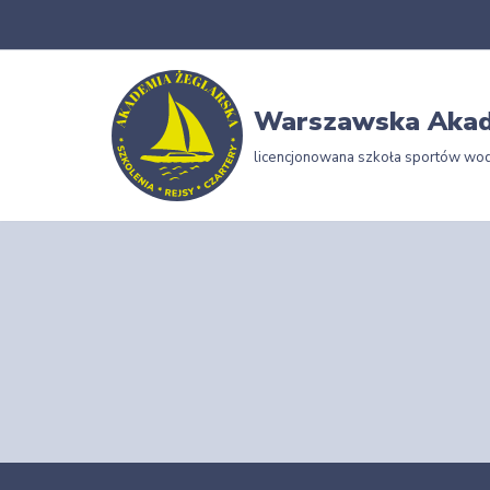
Przejdź
do
Warszawska Akad
treści
licencjonowana szkoła sportów wo