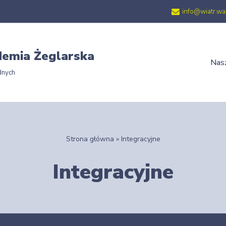
info@wiatr.wa
emia Żeglarska
Nasz
dnych
Strona główna
»
Integracyjne
Integracyjne