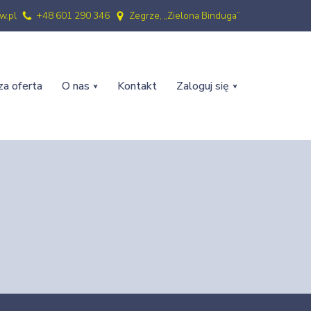
w.pl
+48 601 290 346
Zegrze, „Zielona Binduga”
a oferta
O nas
Kontakt
Zaloguj się