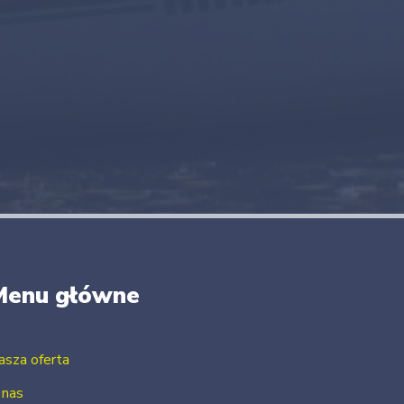
Menu główne
asza oferta
 nas