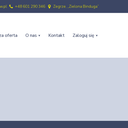
w.pl
+48 601 290 346
Zegrze, „Zielona Binduga”
a oferta
O nas
Kontakt
Zaloguj się