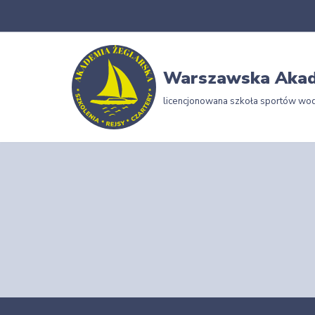
Przejdź
do
Warszawska Akad
treści
licencjonowana szkoła sportów wo