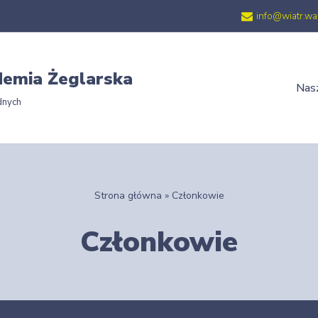
info@wiatr.wa
emia Żeglarska
Nasz
dnych
Strona główna
»
Członkowie
Członkowie