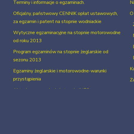
Terminy i informacje o egzaminach.
N
Oficjalny, państwowy CENNIK opłat ustawowych,
O
za egzamin i patent na stopnie wodniackie
Wytyczne egzaminacyjne na stopnie motorowodne
od roku 2013
Program egzaminów na stopnie żeglarskie od
sezonu 2013
K
Egzaminy żeglarskie i motorowodne-warunki
przystąpienia
Za
Aktualne uprawnienia i stopnie INFO
2026 Neve
| Powered by
WordPress