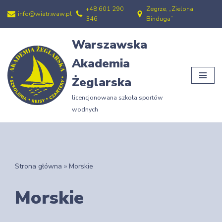
+48 601 290
Zegrze, „Zielona
info@wiatr.waw.pl
346
Binduga”
Przejdź
do
Warszawska
treści
Akademia
Żeglarska
licencjonowana szkoła sportów
wodnych
Strona główna
»
Morskie
Morskie