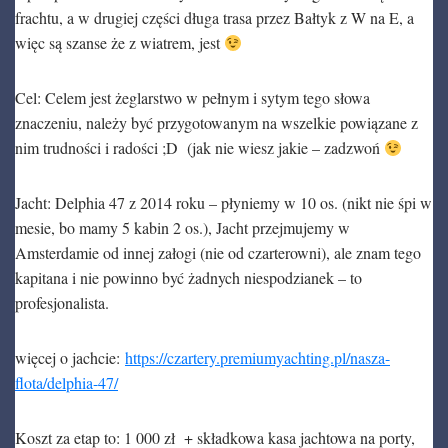
frachtu, a w drugiej części długa trasa przez Bałtyk z W na E, a
więc są szanse że z wiatrem, jest
Cel: Celem jest żeglarstwo w pełnym i sytym tego słowa
znaczeniu, należy być przygotowanym na wszelkie powiązane z
nim trudności i radości ;D (jak nie wiesz jakie – zadzwoń
Jacht: Delphia 47 z 2014 roku – płyniemy w 10 os. (nikt nie śpi w
mesie, bo mamy 5 kabin 2 os.), Jacht przejmujemy w
Amsterdamie od innej załogi (nie od czarterowni), ale znam tego
kapitana i nie powinno być żadnych niespodzianek – to
profesjonalista.
więcej o jachcie:
https://czartery.premiumyachting.pl/nasza-
flota/delphia-47/
Koszt za etap to: 1 000 zł + składkowa kasa jachtowa na porty,