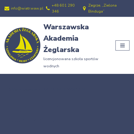
+48 601 290
Zegrze, „Zielona
info@wiatr.waw.pl
346
Binduga”
Przejdź
do
Warszawska
treści
Akademia
Żeglarska
licencjonowana szkoła sportów
wodnych
Strona główna
»
104-10-MET-WSPOLNE
104-10-MET-
WSPOLNE