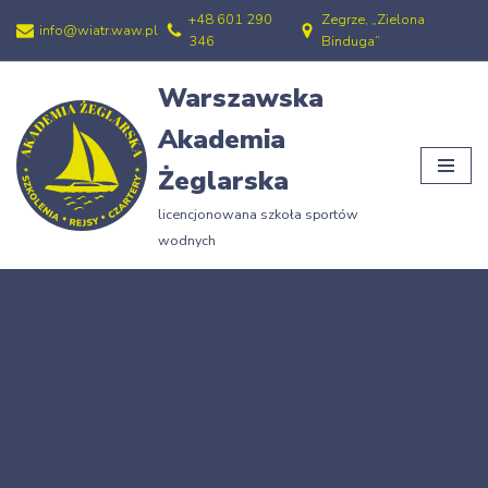
+48 601 290
Zegrze, „Zielona
info@wiatr.waw.pl
346
Binduga”
Przejdź
do
Warszawska
treści
Akademia
Żeglarska
licencjonowana szkoła sportów
wodnych
Strona główna
»
110-16-MET-WSPOLNE
110-16-MET-
WSPOLNE