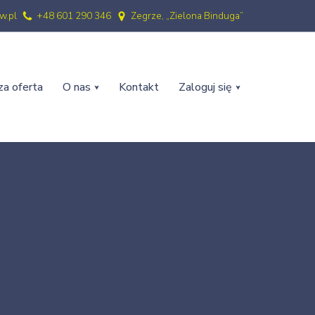
w.pl
+48 601 290 346
Zegrze, „Zielona Binduga”
a oferta
O nas
Kontakt
Zaloguj się