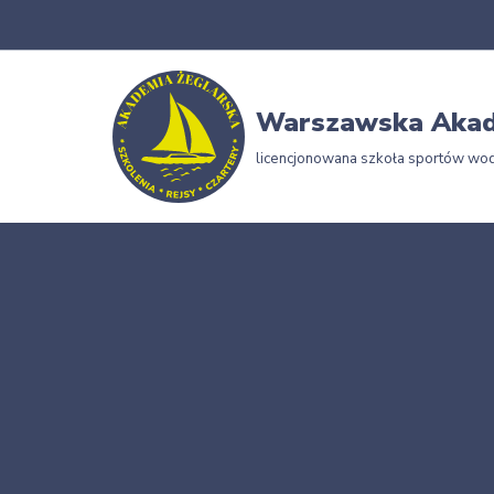
Przejdź
do
Warszawska Akad
treści
licencjonowana szkoła sportów wo