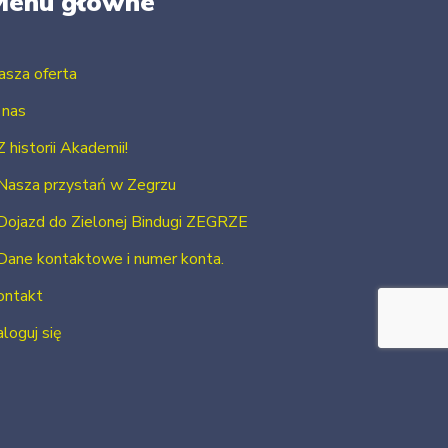
Menu główne
asza oferta
 nas
Z historii Akademii!
Nasza przystań w Zegrzu
Dojazd do Zielonej Bindugi ZEGRZE
Dane kontaktowe i numer konta.
ontakt
loguj się
Zarejestruj się