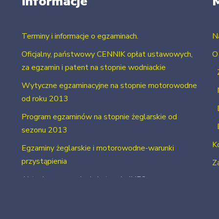
Informacje
Terminy i informacje o egzaminach.
N
Oficjalny, państwowy CENNIK opłat ustawowych,
O
za egzamin i patent na stopnie wodniackie
Wytyczne egzaminacyjne na stopnie motorowodne
od roku 2013
Program egzaminów na stopnie żeglarskie od
sezonu 2013
K
Egzaminy żeglarskie i motorowodne-warunki
przystąpienia
Za
Aktualne uprawnienia i stopnie INFO