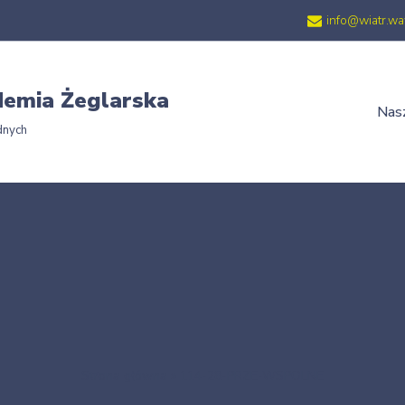
info@wiatr.wa
emia Żeglarska
Nasz
dnych
Strona główna
»
114-28-PRZE-WSPOLNE