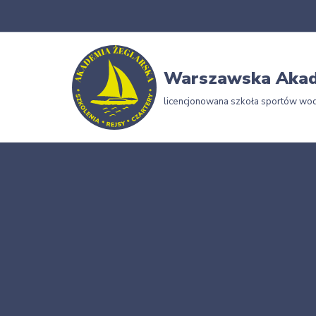
Przejdź
do
Warszawska Akad
treści
licencjonowana szkoła sportów wo