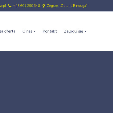
w.pl
+48 601 290 346
Zegrze, „Zielona Binduga”
a oferta
O nas
Kontakt
Zaloguj się