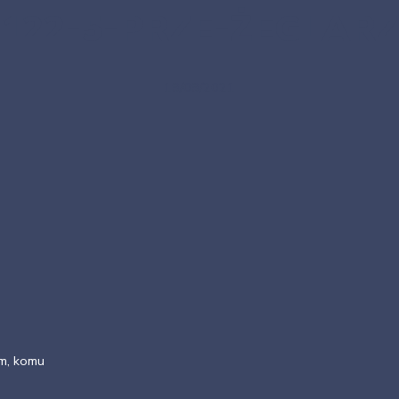
122-5-PRZE-ŻEGLARZ
19/09/2021
m, komu