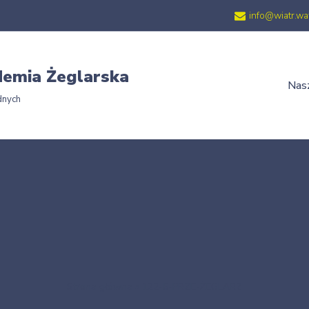
info@wiatr.wa
emia Żeglarska
Nasz
dnych
Strona główna
»
122-5-PRZE-ŻEGLARZ