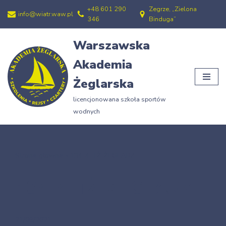
+48 601 290
Zegrze, „Zielona
info@wiatr.waw.pl
346
Binduga”
Przejdź
do
Warszawska
treści
Akademia
Żeglarska
licencjonowana szkoła sportów
wodnych
Strona główna
»
134-4-TŻ-ŻEGLARZ
134-4-TŻ-ŻEGLARZ
21/09/2021