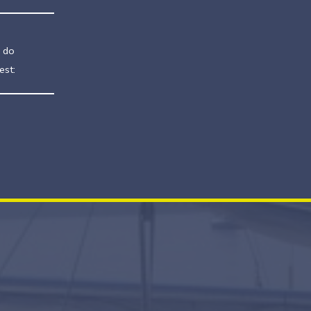
 do
est: