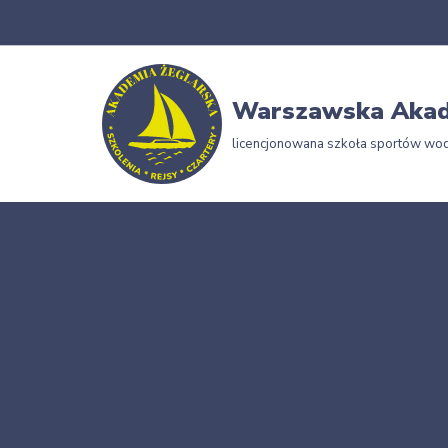
Przejdź
do
Warszawska Akad
treści
licencjonowana szkoła sportów wo