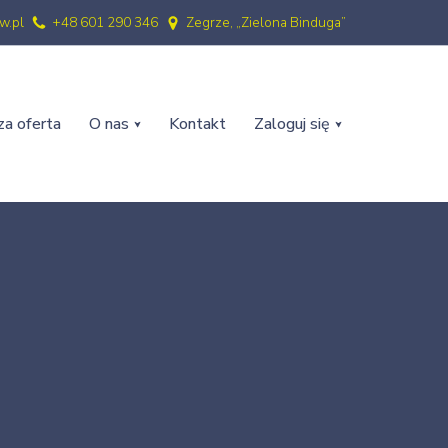
w.pl
+48 601 290 346
Zegrze, „Zielona Binduga”
a oferta
O nas
Kontakt
Zaloguj się