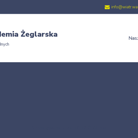
info@wiatr.wa
emia Żeglarska
Nasz
dnych
Strona główna
»
145-10-TŻ-ŻEGLARZ