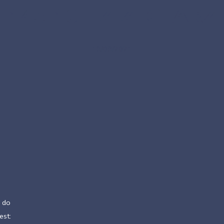
145-10-TŻ-ŻEGLARZ
18/09/2021
 do
est: