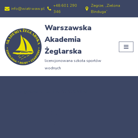
+48 601 290
Zegrze, „Zielona
info@wiatr.waw.pl
346
Binduga”
Przejdź
do
Warszawska
treści
Akademia
Żeglarska
licencjonowana szkoła sportów
wodnych
Strona główna
»
155-1-NAW-WSPOLNE
155-1-NAW-
WSPOLNE