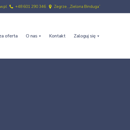
w.pl
+48 601 290 346
Zegrze, „Zielona Binduga”
a oferta
O nas
Kontakt
Zaloguj się