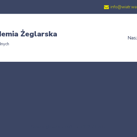
info@wiatr.wa
emia Żeglarska
Nasz
dnych
Strona główna
»
160-17-TŻ-ŻEGLARZ