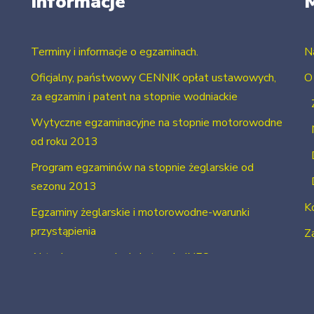
Informacje
Terminy i informacje o egzaminach.
N
Oficjalny, państwowy CENNIK opłat ustawowych,
O
za egzamin i patent na stopnie wodniackie
Wytyczne egzaminacyjne na stopnie motorowodne
od roku 2013
Program egzaminów na stopnie żeglarskie od
sezonu 2013
K
Egzaminy żeglarskie i motorowodne-warunki
przystąpienia
Za
Aktualne uprawnienia i stopnie INFO