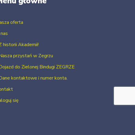
Menu główne
asza oferta
 nas
Z historii Akademii!
Nasza przystań w Zegrzu
Dojazd do Zielonej Bindugi ZEGRZE
Dane kontaktowe i numer konta.
ontakt
loguj się
Zarejestruj się