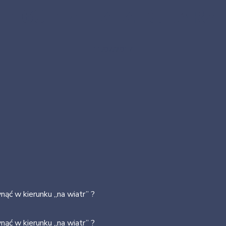
160-17-TŻ-ŻEGLARZ
11/07/2017
nąć w kierunku „na wiatr” ?
nąć w kierunku „na wiatr” ?