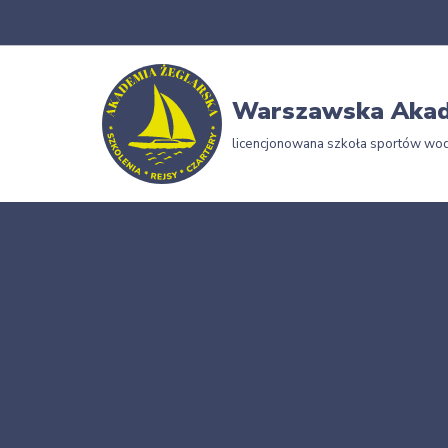
Przejdź
do
Warszawska Akad
treści
licencjonowana szkoła sportów wo