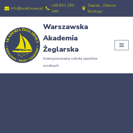
+48 601 290
Zegrze, „Zielona
info@wiatr.waw.pl
346
Binduga”
Przejdź
do
Warszawska
treści
Akademia
Żeglarska
licencjonowana szkoła sportów
wodnych
Strona główna
»
176-1-SIL-WSPOLNE
176-1-SIL-WSPOLNE
10/05/2015