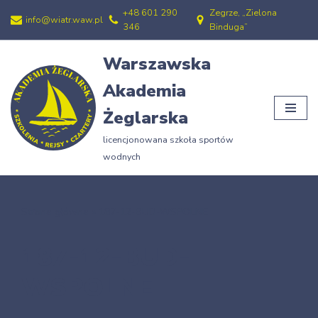
+48 601 290
Zegrze, „Zielona
info@wiatr.waw.pl
346
Binduga”
Przejdź
do
Warszawska
treści
Akademia
Żeglarska
licencjonowana szkoła sportów
wodnych
Strona główna
»
187-12-BUD-WSPOLNE
187-12-BUD-
WSPOLNE