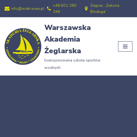
+48 601 290
Zegrze, „Zielona
info@wiatr.waw.pl
346
Binduga”
Przejdź
do
Warszawska
treści
Akademia
Żeglarska
licencjonowana szkoła sportów
wodnych
Strona główna
»
2-2-PRZE-WSPOLNE
2-2-PRZE-WSPOLNE
03/10/2015